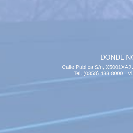
DONDE 
Calle Publica S/n, X5001XAJ 
Tel. (0358) 488-8000 - V