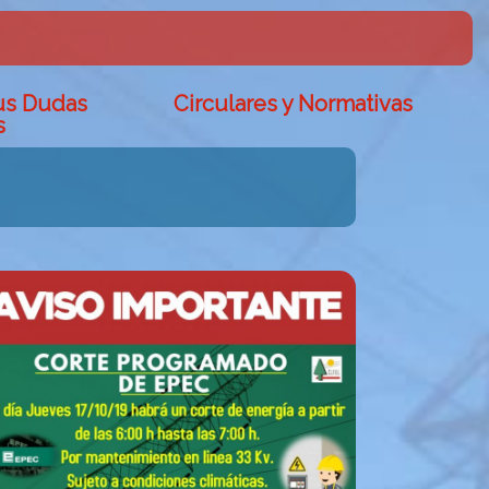
us Dudas
Circulares y Normativas
s